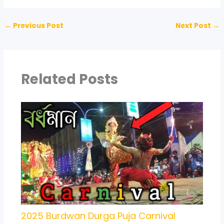
←
Previous Post
Next Post
→
Related Posts
2025 Burdwan Durga Puja Carnival