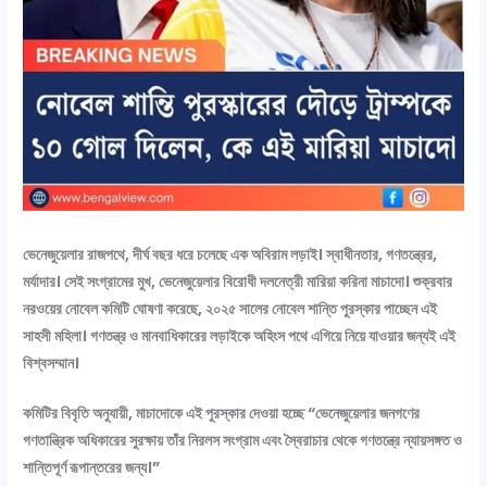
ভেনেজুয়েলার রাজপথে, দীর্ঘ বছর ধরে চলেছে এক অবিরাম লড়াই। স্বাধীনতার, গণতন্ত্রের,
মর্যাদার। সেই সংগ্রামের মুখ,
ভেনেজুয়েলার বিরোধী দলনেত্রী মারিয়া করিনা মাচাদো। শুক্রবার
নরওয়ের নোবেল কমিটি ঘোষণা করেছে, ২০২৫ সালের নোবেল শান্তি পুরস্কার পাচ্ছেন এই
সাহসী মহিলা। গণতন্ত্র ও মানবাধিকারের লড়াইকে অহিংস পথে এগিয়ে নিয়ে যাওয়ার জন্যই এই
বিশ্বসম্মান।
কমিটির বিবৃতি অনুযায়ী, মাচাদোকে এই পুরস্কার দেওয়া হচ্ছে “ভেনেজুয়েলার জনগণের
গণতান্ত্রিক অধিকারের সুরক্ষায় তাঁর নিরলস সংগ্রাম এবং স্বৈরাচার থেকে গণতন্ত্রে ন্যায়সঙ্গত ও
শান্তিপূর্ণ রূপান্তরের জন্য।”