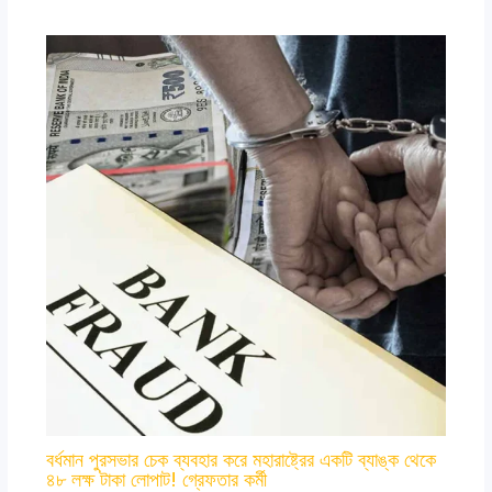
বর্ধমান পুরসভার চেক ব্যবহার করে মহারাষ্ট্রের একটি ব্যাঙ্ক থেকে
৪৮ লক্ষ টাকা লোপাট! গ্রেফতার কর্মী