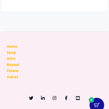
Home
Shop
Gifts
Biryani
Flower
Cakes
0